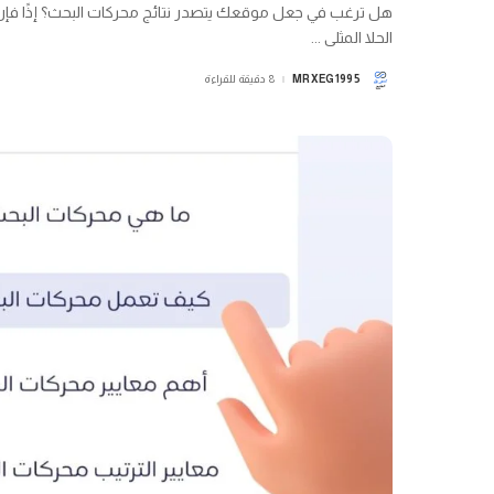
هل ترغب في جعل موقعك يتصدر نتائج محركات البحث؟ إذًا ف
الحلا المثلى
...
MRXEG1995
8 دقيقة للقراءة
POSTED
BY