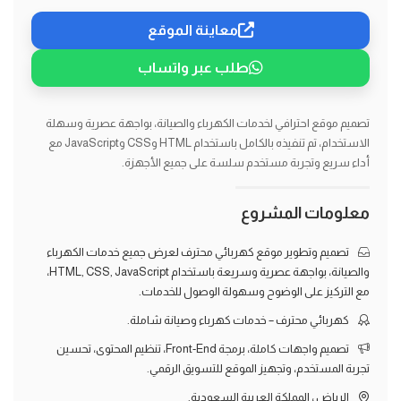
معاينة الموقع
طلب عبر واتساب
تصميم موقع احترافي لخدمات الكهرباء والصيانة، بواجهة عصرية وسهلة
الاستخدام، تم تنفيذه بالكامل باستخدام HTML وCSS وJavaScript مع
أداء سريع وتجربة مستخدم سلسة على جميع الأجهزة.
معلومات المشروع
تصميم وتطوير موقع كهربائي محترف لعرض جميع خدمات الكهرباء
والصيانة، بواجهة عصرية وسريعة باستخدام HTML, CSS, JavaScript،
مع التركيز على الوضوح وسهولة الوصول للخدمات.
كهربائي محترف – خدمات كهرباء وصيانة شاملة.
تصميم واجهات كاملة، برمجة Front-End، تنظيم المحتوى، تحسين
تجربة المستخدم، وتجهيز الموقع للتسويق الرقمي.
الرياض ، المملكة العربية السعودية.